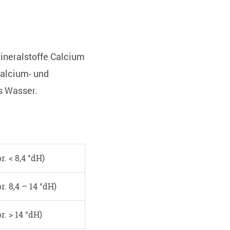
ineralstoffe Calcium
alcium- und
s Wasser.
r. < 8,4 °dH)
r. 8,4 – 14 °dH)
r. > 14 °dH)