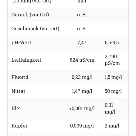
Trübung (vor Ort)
klar
Geruch (vor Ort)
o. B.
Geschmack (vor Ort)
o. B.
pH-Wert
7,47
6,5-9,5
2.790
Leitfähigkeit
824 µS/cm
µS/cm
Fluorid
0,23 mg/l
1,5 mg/l
Nitrat
1,47 mg/l
50 mg/l
0,01
Blei
<0,001 mg/l
mg/l
Kupfer
0,009 mg/l
2 mg/l