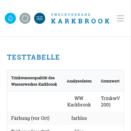
TESTTABELLE
Trinkwasserqualität des
Analysedaten
Grenzwert
Wasserwerkes Karkbrook
WW
TrinkwV
Karkbrook
2001
Färbung (vor Ort)
farblos