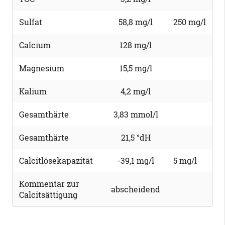
Sulfat
58,8 mg/l
250 mg/l
Calcium
128 mg/l
Magnesium
15,5 mg/l
Kalium
4,2 mg/l
Gesamthärte
3,83 mmol/l
Gesamthärte
21,5 °dH
Calcitlösekapazität
-39,1 mg/l
5 mg/l
Kommentar zur
abscheidend
Calcitsättigung